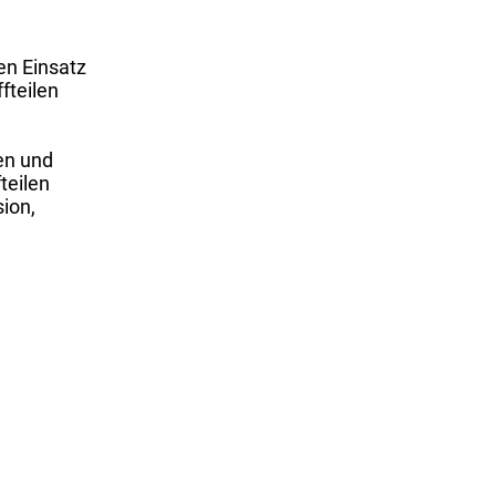
en Einsatz
fteilen
en und
teilen
sion,